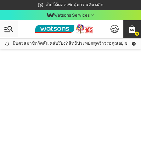
ชอปออนไลน์ครั้งแรก ลดเพิ่มจุก ๆ 10%! 🎉
เก็บโค้ดลดเพิ่มคุ้มกว่าเดิม คลิก
สมาชิกวัตสัน คลับดียังไง?
📦ส่งฟรี! เมื่อชอป 499฿
Watsons Services
0
มีบัตรสมาชิกวัตสัน คลับรึยัง? สิทธิประหยัดสุดว้าวรอคุณอยู่ ชอปคุ้มกว
มีบัตรสมาชิกวัตสัน คลับรึยัง? สิทธิประหยัดสุดว้าวรอคุณอยู่ ชอปคุ้มกว่าเดิม คลิก!