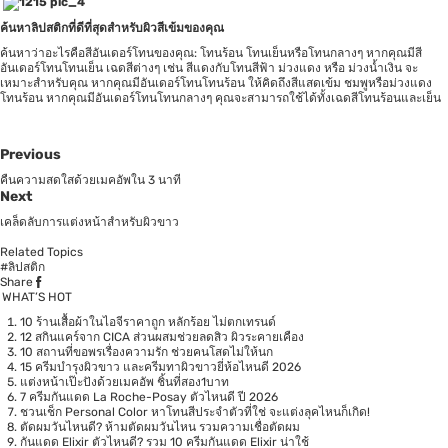
ค้นหาลิปสติกที่ดีที่สุดสำหรับผิวสีเข้มของคุณ
ค้นหาว่าอะไรคือสีอันเดอร์โทนของคุณ: โทนร้อน โทนเย็นหรือโทนกลางๆ หากคุณมีสี
อันเดอร์โทนโทนเย็น เฉดสีต่างๆ เช่น สีแดงกับโทนสีฟ้า ม่วงแดง หรือ ม่วงน้ำเงิน จะ
เหมาะสำหรับคุณ หากคุณมีอันเดอร์โทนโทนร้อน ให้คิดถึงสีแสดเข้ม ชมพูหรือม่วงแดง
โทนร้อน หากคุณมีอันเดอร์โทนโทนกลางๆ คุณจะสามารถใช้ได้ทั้งเฉดสีโทนร้อนและเย็น
Previous
คืนความสดใสด้วยเมคอัพใน 3 นาที
Next
เคล็ดลับการแต่งหน้าสำหรับผิวขาว
Related Topics
#ลิปสติก
Share
WHAT’S HOT
10 ร้านเสื้อผ้าในไอจีราคาถูก หลักร้อย ไม่ตกเทรนด์
12 สกินแคร์จาก CICA ส่วนผสมช่วยลดสิว ผิวระคายเคือง
10 สถานที่ขอพรเรื่องความรัก ช่วยคนโสดไม่ให้นก
15 ครีมบำรุงผิวขาว และครีมทาผิวขาวยี่ห้อไหนดี 2026
แต่งหน้าเป๊ะปังด้วยเมคอัพ ชิ้นที่สอง1บาท
7 ครีมกันแดด La Roche-Posay ตัวไหนดี ปี 2026
ชวนเช็ก Personal Color หาโทนสีประจำตัวที่ใช่ จะแต่งลุคไหนก็เกิด!
ตัดผมวันไหนดี? ห้ามตัดผมวันไหน รวมความเชื่อตัดผม
กันแดด Elixir ตัวไหนดี? รวม 10 ครีมกันแดด Elixir น่าใช้