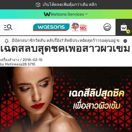
ชอปออนไลน์ครั้งแรก ลดเพิ่มจุก ๆ 10%! 🎉
เก็บโค้ดลดเพิ่มคุ้มกว่าเดิม คลิก
สมาชิกวัตสัน คลับดียังไง?
📦ส่งฟรี! เมื่อชอป 499฿
Watsons Services
0
All
ดูแลสุขภาพ
เค
มีบัตรสมาชิกวัตสัน คลับรึยัง? สิทธิประหยัดสุดว้าวรอคุณอยู่ ชอปคุ้มกว
มีบัตรสมาชิกวัตสัน คลับรึยัง? สิทธิประหยัดสุดว้าวรอคุณอยู่ ชอปคุ้มกว่าเดิม คลิก!
เฉดสีลิปสุดชิคเพื่อสาวผิวเข้ม
เครื่องสำอาง
/
2018-02-15
by Metineesa28
5710