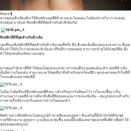
Share
หากคุณหลีกเลี่ยงที่จะใช้ลิปสติกเฉดสีที่ยั่วยวนและโดดเด่น ไม่ต้องกังวลไป เราจะคอย
ช่วยคุณ! มาค้นหาลิปสติกที่ดีที่สุดสำหรับผิวสีเข้มกัน!
ลิปสติกที่ดีที่สุดสำหรับผิวเข้ม
เฉดสีของลิปสติกที่ดีที่สุดสำหรับผิวเข้มเฉดสีหนึ่ง คือ สีแสดเข้มที่อบอุ่นและสวยงาม สีเฉด
นี้จะทำให้มั่นใจว่าทุกคนจะจับจ้องมาทีริมฝีปากของคุณ! สามารถเข้าคู่ได้กับชุดสีส้ม ซึ่ง
ทำให้ทุกคนต้องหันมามองคุณ
หากคุณกำลังหาสีที่ทำให้คุณโดดเด่นแตกต่างจากคนอื่นๆ คุณพบมันแล้ว! เฉดสีฟ้าเข้ม
นั้นมีความโดดเด่น สวยงามและให้ลุคที่น่าทึ่งสำหรับทุกๆโทนสีผิว คุณจะตกหลุมรักในสีที่
โรแมนติกแต่นำสมัยสีนี้
ไม่มีอะไรผิดที่จะมีลิปสติกเฉดสีที่เหมาะสำหรับทุกๆวันที่คุณไว้วางใจและซื้อมาเป็น
จำนวนมาก เฉดสีน้ำตาลที่น่าทึ่งคือสีที่อ่อนละมุนมากๆและเข้มข้น – สมบูรณ์แบบสำหรับ
การทาครั้งเดียวและรีบออกจากบ้านในตอนเช้า!
ลิสต์รายการลิปสติกจะไม่สมบูรณ์ถ้าขาดสีแดงสะดุดตา สีเบอกันดี้นี้เข้ากันได้ดีกับชุด
ราตรีที่สวยงาม ดูหรูหรา อวบอิ่มและชุ่มชื้น ตอนนี้ก็เหลือแค่หาชุดเดรสสั้นสีดำเพื่อทำให้
ลุคของคุณสมบูรณ์